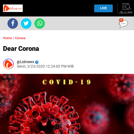
LIVE
JELAJAHI
0
Home
/
Corona
Dear Corona
Lidinews
Senin, 3/23/2020 12:24:00 PM WIB