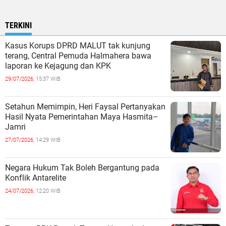
TERKINI
Kasus Korups DPRD MALUT tak kunjung
terang, Central Pemuda Halmahera bawa
laporan ke Kejagung dan KPK
29/07/2026,
15:37 WIB
Setahun Memimpin, Heri Faysal Pertanyakan
Hasil Nyata Pemerintahan Maya Hasmita–
Jamri
27/07/2026,
14:29 WIB
Negara Hukum Tak Boleh Bergantung pada
Konflik Antarelite
24/07/2026,
12:20 WIB