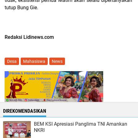
tidak, eksistensi pemda Matim akan selalu dipertanyakan"
tutup Bung Gie.
Redaksi Lidinews.com
Desa
Mahasiswa
News
DIREKOMENDASIKAN
BEM KSI Apresiasi Panglima TNI Amankan
NKRI