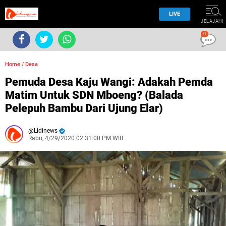
LIVE
JELAJAHI
0
Home
/
Desa
Pemuda Desa Kaju Wangi: Adakah Pemda
Matim Untuk SDN Mboeng? (Balada
Pelepuh Bambu Dari Ujung Elar)
Lidinews
Rabu, 4/29/2020 02:31:00 PM WIB