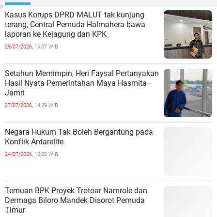
Kasus Korups DPRD MALUT tak kunjung
terang, Central Pemuda Halmahera bawa
laporan ke Kejagung dan KPK
29/07/2026,
15:37 WIB
Setahun Memimpin, Heri Faysal Pertanyakan
Hasil Nyata Pemerintahan Maya Hasmita–
Jamri
27/07/2026,
14:29 WIB
Negara Hukum Tak Boleh Bergantung pada
Konflik Antarelite
24/07/2026,
12:20 WIB
Temuan BPK Proyek Trotoar Namrole dan
Dermaga Biloro Mandek Disorot Pemuda
Timur