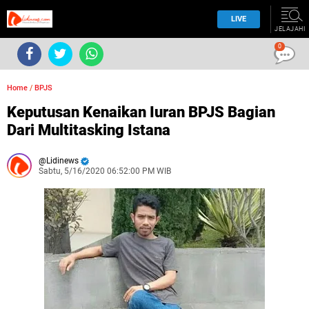
LIVE
JELAJAHI
0
Home
/
BPJS
Keputusan Kenaikan Iuran BPJS Bagian
Dari Multitasking Istana
Lidinews
Sabtu, 5/16/2020 06:52:00 PM WIB