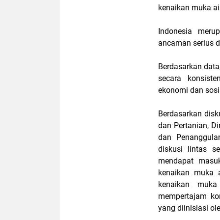
kenaikan muka air
Indonesia meru
ancaman serius d
Berdasarkan data,
secara konsist
ekonomi dan sosi
Berdasarkan disku
dan Pertanian, Di
dan Penanggula
diskusi lintas 
mendapat masuk
kenaikan muka 
kenaikan muka 
mempertajam kon
yang diinisiasi o