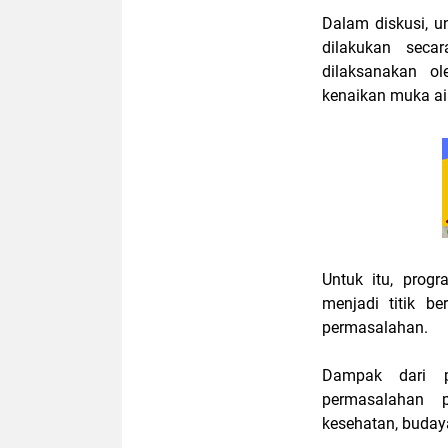
Dalam diskusi, u
dilakukan seca
dilaksanakan ol
kenaikan muka air
Untuk itu, prog
menjadi titik b
permasalahan.
Dampak dari p
permasalahan pe
kesehatan, buday