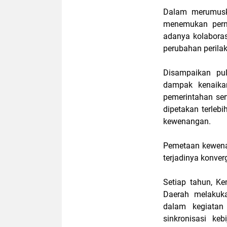
Dalam merumusk
menemukan perma
adanya kolaborasi
perubahan perila
Disampaikan pu
dampak kenaikan
pemerintahan ser
dipetakan terlebi
kewenangan.
Pemetaan kewenan
terjadinya konve
Setiap tahun, K
Daerah melakuka
dalam kegiatan
sinkronisasi ke