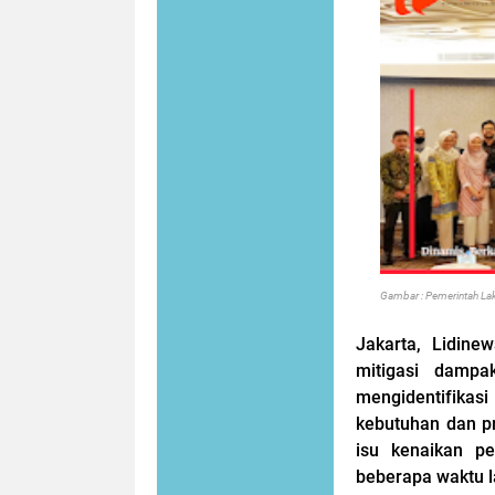
Gambar : Pemerintah Lak
Jakarta, Lidinew
mitigasi dampa
mengidentifika
kebutuhan dan p
isu kenaikan pe
beberapa waktu l