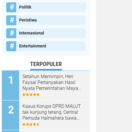
Politik
Peristiwa
Internasional
Entertainment
TERPOPULER
Setahun Memimpin, Heri
Faysal Pertanyakan Hasil
Nyata Pemerintahan Maya
Hasmita–Jamri
Kasus Korups DPRD MALUT
tak kunjung terang, Central
Pemuda Halmahera bawa
laporan ke Kejagung dan KPK