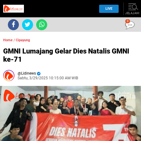
LIVE
JELAJAHI
0
Home
/
Cipayung
GMNI Lumajang Gelar Dies Natalis GMNI
ke-71
Lidinews
Sabtu, 3/29/2025 10:15:00 AM WIB