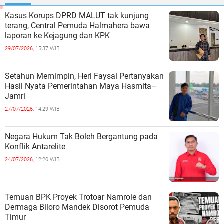
Kasus Korups DPRD MALUT tak kunjung
terang, Central Pemuda Halmahera bawa
laporan ke Kejagung dan KPK
29/07/2026,
15:37 WIB
Setahun Memimpin, Heri Faysal Pertanyakan
Hasil Nyata Pemerintahan Maya Hasmita–
Jamri
27/07/2026,
14:29 WIB
Negara Hukum Tak Boleh Bergantung pada
Konflik Antarelite
24/07/2026,
12:20 WIB
Temuan BPK Proyek Trotoar Namrole dan
Dermaga Biloro Mandek Disorot Pemuda
Timur