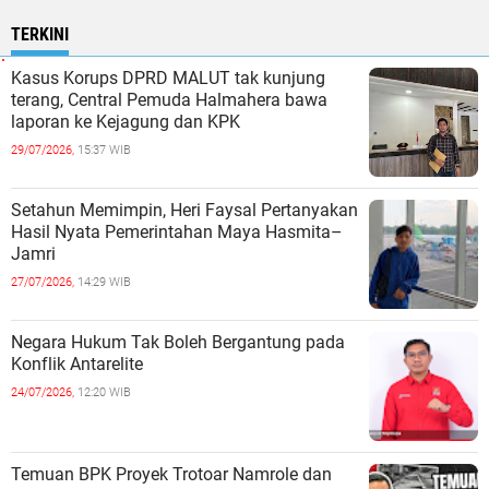
TERKINI
Kasus Korups DPRD MALUT tak kunjung
terang, Central Pemuda Halmahera bawa
laporan ke Kejagung dan KPK
29/07/2026,
15:37 WIB
Setahun Memimpin, Heri Faysal Pertanyakan
Hasil Nyata Pemerintahan Maya Hasmita–
Jamri
27/07/2026,
14:29 WIB
Negara Hukum Tak Boleh Bergantung pada
Konflik Antarelite
24/07/2026,
12:20 WIB
Temuan BPK Proyek Trotoar Namrole dan