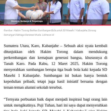
Gambar : Hakim Torong Berikan Sumbangan Bola untuk SD Masehi 1 Kabanjahe, Dorong
Semangat Olahraga Generasi Muda. Lidinews.id
Sumatera Utara, Karo, Kabanjahe – Sebuah aksi nyata kembali
ditunjukkan oleh Hakim Torong dalam mendukung
perkembangan dan kemajuan generasi bangsa, khususnya di
Tanah Karo. Pada Rabu, 12 Maret 2025, Hakim Torong
menyerahkan sumbangan berupa tiga buah bola kaki kepada SD
Masehi 1 Kabanjahe. Sumbangan ini bukan hanya bentuk
kepedulian pribadi, tetapi juga hasil inisiatif bersama dengan
teman-teman alumni sekolah tersebut.
“Ternyata perbuatan baik dapat menjadi inspirasi bagi orang lain
untuk mengikutinya. Puji Tuhan, hari ini saya dapat menyerahkan