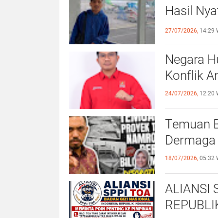
Hasil Ny
Jamri
27/07/2026,
14:29 
Negara H
Konflik An
24/07/2026,
12:20 
Temuan B
Dermaga 
18/07/2026,
05:32 
ALIANSI 
REPUBLI