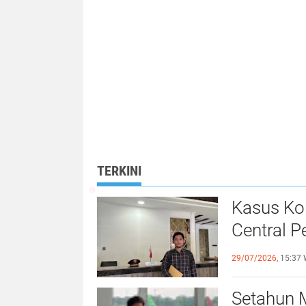
TERKINI
Kasus Ko
Central 
Kejagung
29/07/2026,
15:37 
Setahun 