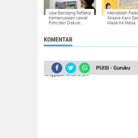
Usai Bandang Refleksi
Mendedah Paleo
Kemanusiaan Lewat
Aksara Karo Dar
Foto dan Diskusi
Masa Ke Masa
Publik di Medan
KOMENTAR
Tidak ada komentar:
PUISI - Guruku
Posting Komentar
Tanggapan Anda di sini!