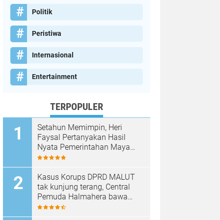
Politik
Peristiwa
Internasional
Entertainment
TERPOPULER
Setahun Memimpin, Heri
Faysal Pertanyakan Hasil
Nyata Pemerintahan Maya
Hasmita–Jamri
Kasus Korups DPRD MALUT
tak kunjung terang, Central
Pemuda Halmahera bawa
laporan ke Kejagung dan KPK