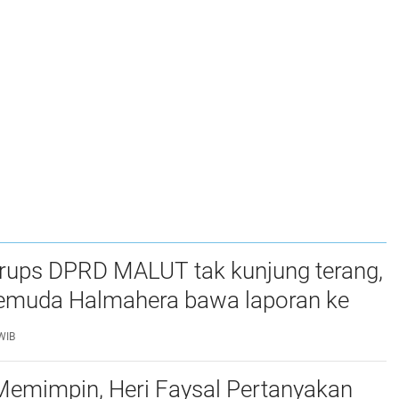
rups DPRD MALUT tak kunjung terang,
Pemuda Halmahera bawa laporan ke
 dan KPK
WIB
Memimpin, Heri Faysal Pertanyakan