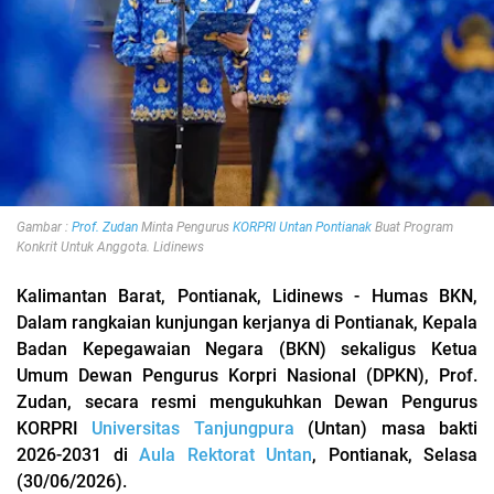
Gambar :
Prof. Zudan
Minta Pengurus
KORPRI
Untan
Pontianak
Buat Program
Konkrit Untuk Anggota. Lidinews
Kalimantan Barat, Pontianak, Lidinews - Humas BKN,
Dalam rangkaian kunjungan kerjanya di Pontianak, Kepala
Badan Kepegawaian Negara (BKN) sekaligus Ketua
Umum Dewan Pengurus Korpri Nasional (DPKN), Prof.
Zudan, secara resmi mengukuhkan Dewan Pengurus
KORPRI
Universitas Tanjungpura
(Untan) masa bakti
2026-2031 di
Aula Rektorat Untan
, Pontianak, Selasa
(30/06/2026).