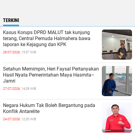
TERKINI
Kasus Korups DPRD MALUT tak kunjung
terang, Central Pemuda Halmahera bawa
laporan ke Kejagung dan KPK
29/07/2026,
15:37 WIB
Setahun Memimpin, Heri Faysal Pertanyakan
Hasil Nyata Pemerintahan Maya Hasmita–
Jamri
27/07/2026,
14:29 WIB
Negara Hukum Tak Boleh Bergantung pada
Konflik Antarelite
24/07/2026,
12:20 WIB