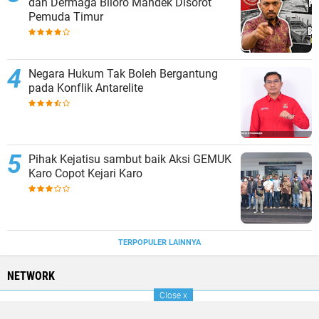
dan Dermaga Biloro Mandek Disorot
Pemuda Timur
Negara Hukum Tak Boleh Bergantung
pada Konflik Antarelite
Pihak Kejatisu sambut baik Aksi GEMUK
Karo Copot Kejari Karo
TERPOPULER LAINNYA
NETWORK
Close
x
BERANDA
SUMUT