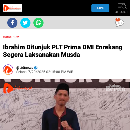
LIVE
JELAJAHI
0
Home
/
DMI
Ibrahim Ditunjuk PLT Prima DMI Enrekang
Segera Laksanakan Musda
Lidinews
Selasa, 7/29/2025 02:15:00 PM WIB