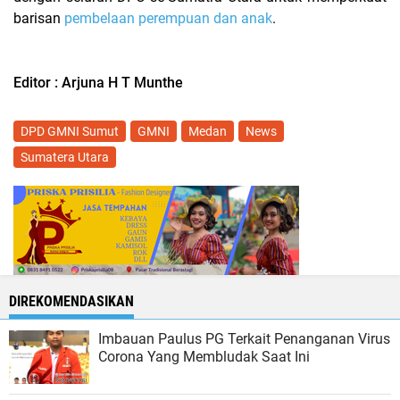
barisan
pembelaan perempuan dan anak
.
Editor : Arjuna H T Munthe
DPD GMNI Sumut
GMNI
Medan
News
Sumatera Utara
DIREKOMENDASIKAN
Imbauan Paulus PG Terkait Penanganan Virus
Corona Yang Membludak Saat Ini