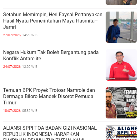
Setahun Memimpin, Heri Faysal Pertanyakan
Hasil Nyata Pemerintahan Maya Hasmita–
Jamri
27/07/2026,
14:29 WIB
Negara Hukum Tak Boleh Bergantung pada
Konflik Antarelite
24/07/2026,
12:20 WIB
Temuan BPK Proyek Trotoar Namrole dan
Dermaga Biloro Mandek Disorot Pemuda
Timur
18/07/2026,
05:32 WIB
ALIANSI SPPI TOA BADAN GIZI NASIONAL
REPUBLIK INDONESIA HARAPKAN