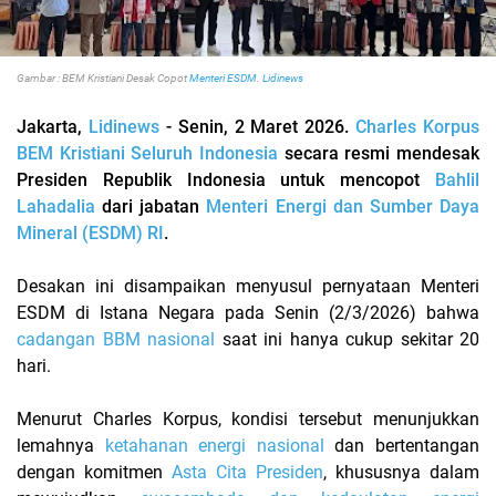
Gambar : BEM Kristiani Desak Copot
Menteri ESDM
.
Lidinews
Jakarta,
Lidinews
- Senin, 2 Maret 2026.
Charles Korpus
BEM Kristiani Seluruh Indonesia
secara resmi mendesak
Presiden Republik Indonesia untuk mencopot
Bahlil
Lahadalia
dari jabatan
Menteri Energi dan Sumber Daya
Mineral (ESDM) RI
.
Desakan ini disampaikan menyusul pernyataan Menteri
ESDM di Istana Negara pada Senin (2/3/2026) bahwa
cadangan BBM nasional
saat ini hanya cukup sekitar 20
hari.
Menurut Charles Korpus, kondisi tersebut menunjukkan
lemahnya
ketahanan energi nasional
dan bertentangan
dengan komitmen
Asta Cita Presiden
, khususnya dalam