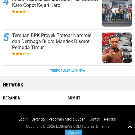
Karo Copot Kejari Karo
Temuan BPK Proyek Trotoar Namrole
dan Dermaga Biloro Mandek Disorot
Pemuda Timur
TERPOPULER LAINNYA
NETWORK
BERANDA
SUMUT
Login
Beranda
Pedoman Media Cyber
Kontak
Redaksi
Copyright ©
2026 LIDINEWS.COM | Literasi Dinamis
Premium
By
Close
x