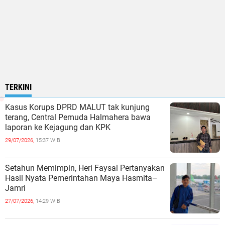
TERKINI
Kasus Korups DPRD MALUT tak kunjung
terang, Central Pemuda Halmahera bawa
laporan ke Kejagung dan KPK
29/07/2026,
15:37 WIB
Setahun Memimpin, Heri Faysal Pertanyakan
Hasil Nyata Pemerintahan Maya Hasmita–
Jamri
27/07/2026,
14:29 WIB