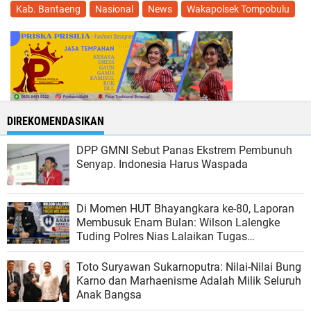
Kab. Bantaeng
Nasional
News
Wakapolsek Tompobulu
DIREKOMENDASIKAN
DPP GMNI Sebut Panas Ekstrem Pembunuh
Senyap. Indonesia Harus Waspada
Di Momen HUT Bhayangkara ke-80, Laporan
Membusuk Enam Bulan: Wilson Lalengke
Tuding Polres Nias Lalaikan Tugas
Melindungi Rakyat
Toto Suryawan Sukarnoputra: Nilai-Nilai Bung
Karno dan Marhaenisme Adalah Milik Seluruh
Anak Bangsa