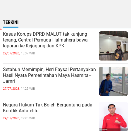
TERKINI
Kasus Korups DPRD MALUT tak kunjung
terang, Central Pemuda Halmahera bawa
laporan ke Kejagung dan KPK
29/07/2026,
15:37 WIB
Setahun Memimpin, Heri Faysal Pertanyakan
Hasil Nyata Pemerintahan Maya Hasmita–
Jamri
27/07/2026,
14:29 WIB
Negara Hukum Tak Boleh Bergantung pada
Konflik Antarelite
24/07/2026,
12:20 WIB