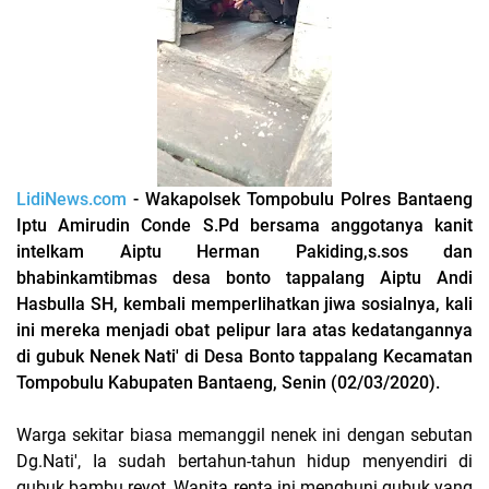
LidiNews.com
- Wakapolsek Tompobulu Polres Bantaeng
Iptu Amirudin Conde S.Pd bersama anggotanya kanit
intelkam Aiptu Herman Pakiding,s.sos dan
bhabinkamtibmas desa bonto tappalang Aiptu Andi
Hasbulla SH, kembali memperlihatkan jiwa sosialnya, kali
ini mereka menjadi obat pelipur lara atas kedatangannya
di gubuk Nenek Nati' di Desa Bonto tappalang Kecamatan
Tompobulu Kabupaten Bantaeng, Senin (02/03/2020).
Warga sekitar biasa memanggil nenek ini dengan sebutan
Dg.Nati', Ia sudah bertahun-tahun hidup menyendiri di
gubuk bambu reyot, Wanita renta ini menghuni gubuk yang